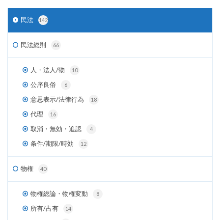
民法
142
民法総則
66
人・法人/物
10
公序良俗
6
意思表示/法律行為
18
代理
16
取消・無効・追認
4
条件/期限/時効
12
物権
40
物権総論・物権変動
8
所有/占有
14