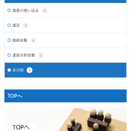
遺産の使い込み
1
遺言
1
相続全般
6
遺産分割全般
1
未分類
4
TOPへ