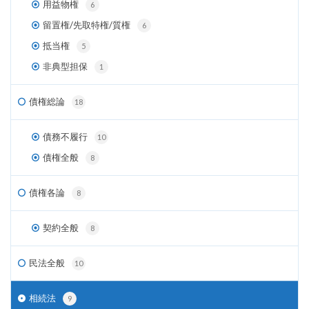
用益物権
6
留置権/先取特権/質権
6
抵当権
5
非典型担保
1
債権総論
18
債務不履行
10
債権全般
8
債権各論
8
契約全般
8
民法全般
10
相続法
9