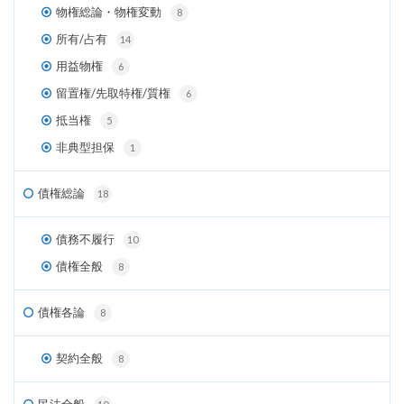
物権総論・物権変動
8
所有/占有
14
用益物権
6
留置権/先取特権/質権
6
抵当権
5
非典型担保
1
債権総論
18
債務不履行
10
債権全般
8
債権各論
8
契約全般
8
民法全般