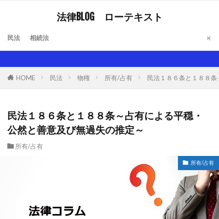
法律BLOG ローテキスト
民法
相続法
HOME
民法
物権
所有/占有
民法１８６条と１８８条
民法１８６条と１８８条～占有による平穏・
公然と善意及び無過失の推定～
所有/占有
所有/占有