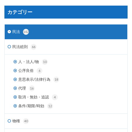
カテゴリー
民法
142
民法総則
66
人・法人/物
10
公序良俗
6
意思表示/法律行為
18
代理
16
取消・無効・追認
4
条件/期限/時効
12
物権
40