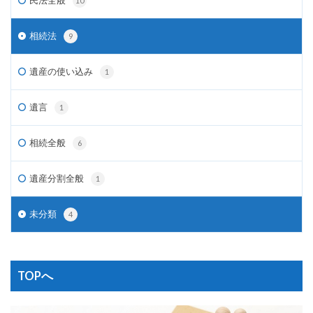
10
相続法
9
遺産の使い込み
1
遺言
1
相続全般
6
遺産分割全般
1
未分類
4
TOPへ