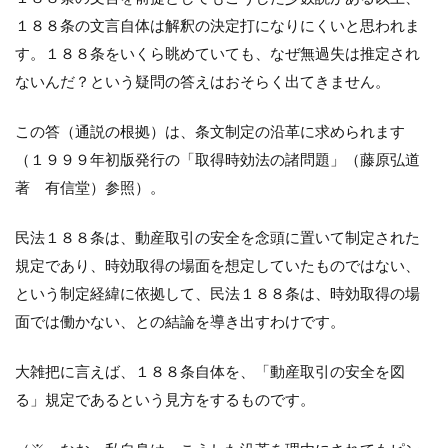
１８８条の文言自体は解釈の決定打になりにくいと思われま
す。１８８条をいくら眺めていても、なぜ無過失は推定され
ないんだ？という疑問の答えはおそらく出てきません。
この答（通説の根拠）は、条文制定の沿革に求められます
（１９９９年初版発行の「取得時効法の諸問題」（藤原弘道
著 有信堂）参照）。
民法１８８条は、動産取引の安全を念頭に置いて制定された
規定であり、時効取得の場面を想定していたものではない、
という制定経緯に依拠して、民法１８８条は、時効取得の場
面では働かない、との結論を導き出すわけです。
大雑把に言えば、１８８条自体を、「動産取引の安全を図
る」規定であるという見方をするものです。